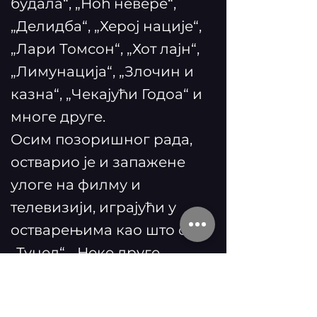
будала“, „Ноћ невере“,
„Делидба“, „Херој нације“,
„Лари Томсон“, „Хот лајн“,
„Лимунација“, „Злочин и
казна“, „Чекајући Годоа“ и
многе друге.
Осим позоришног рада,
остварио је и запажене
улоге на филму и
телевизији, играјући у
остварењима као што су:
„Тунел“, „Неке друге
приче“, „Тајна школског
подрума“, „Отмица“,