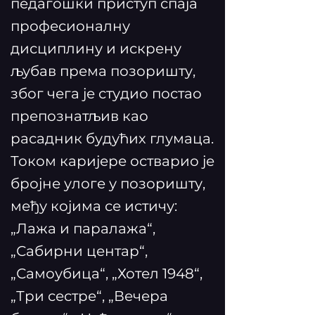
педагошки приступ спаја
професионалну
дисциплину и искрену
љубав према позоришту,
због чега је студио постао
препознатљив као
расадник будућих глумаца.
Током каријере остварио је
бројне улоге у позоришту,
међу којима се истичу:
„Лажа и паралажа“,
„Сабирни центар“,
„Самоубица“, „Хотел 1948“,
„Три сестре“, „Вечера