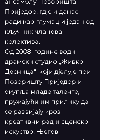
ансамблу Позоришта
Приједор, гдје и данас
ради као глумац и један од
кључних чланова
колектива.
Од 2008. године води
драмски студио „Живко
Десница“, који дјелује при
Позоришту Приједор и
окупља младе таленте,
пружајући им прилику да
се развијају кроз
креативни рад и сценско
искуство. Његов