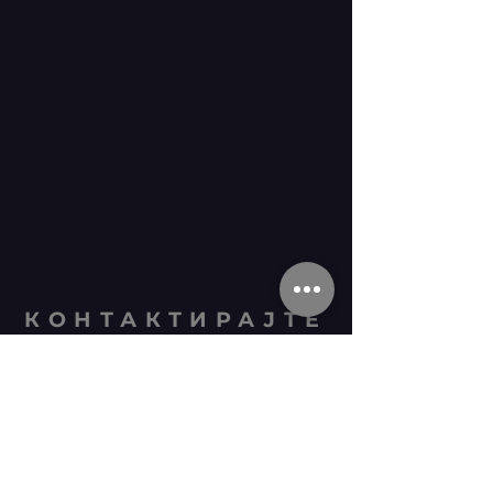
КОНТАКТИРАЈТЕ
НАС
Тел.:
052 211-116
Адреса: Бранислава
Нушића 11, Приједор
79101